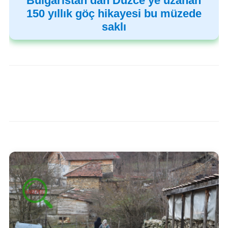
Bulgaristan’dan Düzce’ye uzanan
150 yıllık göç hikayesi bu müzede
saklı