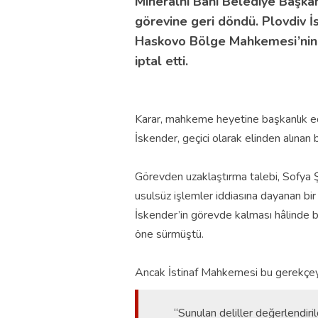
Mineralni Bani Belediye Başkan
görevine geri döndü. Plovdiv İ
Haskovo Bölge Mahkemesi’nin 2
iptal etti.
Karar, mahkeme heyetine başkanlık e
İskender, geçici olarak elinden alınan
Görevden uzaklaştırma talebi, Sofya Şeh
usulsüz işlemler iddiasına dayanan bi
İskender’in görevde kalması hâlinde b
öne sürmüştü.
Ancak İstinaf Mahkemesi bu gerekçey
“Sunulan deliller değerlendir