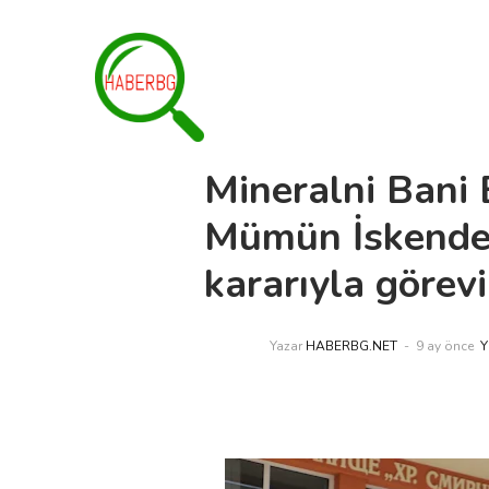
Mineralni Bani 
Mümün İskender
kararıyla görev
Yazar
HABERBG.NET
9 ay önce
Y