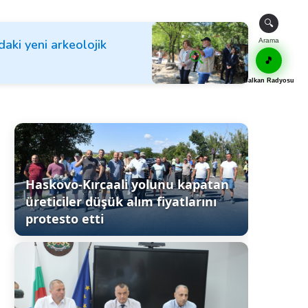
🔍
aki yeni arkeolojik
Arama
🎵
Balkan Radyosu
Haskovo-Kırcaali yolunu kapatan
üreticiler düşük alım fiyatlarını
protesto etti