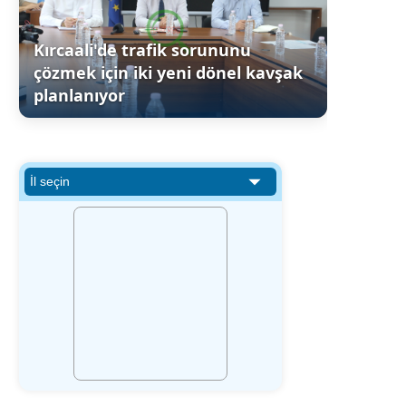
Kırcaali'de trafik sorununu
çözmek için iki yeni dönel kavşak
planlanıyor