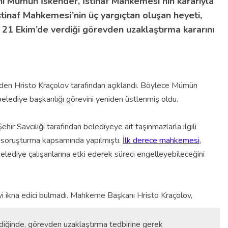
ı Mümün İskender, İstinaf Mahkemesi’nin kararıyla
stinaf Mahkemesi’nin üç yargıçtan oluşan heyeti,
1 Ekim’de verdiği görevden uzaklaştırma kararını
den Hristo Kraçolov tarafından açıklandı. Böylece Mümün
 belediye başkanlığı görevini yeniden üstlenmiş oldu.
ir Savcılığı tarafından belediyeye ait taşınmazlarla ilgili
r soruşturma kapsamında yapılmıştı.
İlk derece mahkemesi
,
elediye çalışanlarına etki ederek süreci engelleyebileceğini
i ikna edici bulmadı. Mahkeme Başkanı Hristo Kraçolov,
ildiğinde, görevden uzaklaştırma tedbirine gerek