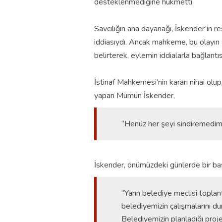
desteklenmediğine hükmetti.
Savcılığın ana dayanağı, İskender’in re
iddiasıydı. Ancak mahkeme, bu olayın 
belirterek, eylemin iddialarla bağlantıs
İstinaf Mahkemesi’nin kararı nihai olup
yapan Mümün İskender,
“Henüz her şeyi sindiremedim,
İskender, önümüzdeki günlerde bir bası
“Yarın belediye meclisi toplant
belediyemizin çalışmalarını d
Belediyemizin planladığı proj