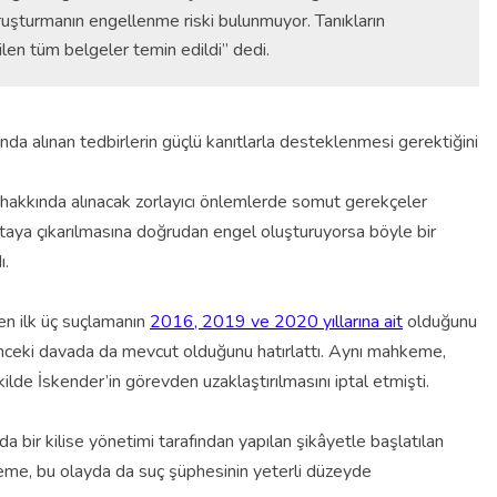
ruşturmanın engellenme riski bulunmuyor. Tanıkların
ilen tüm belgeler temin edildi” dedi.
ında alınan tedbirlerin güçlü kanıtlarla desteklenmesi gerektiğini
r hakkında alınacak zorlayıcı önlemlerde somut gerekçeler
rtaya çıkarılmasına doğrudan engel oluşturuyorsa böyle bir
ı.
n ilk üç suçlamanın
2016, 2019 ve 2020 yıllarına ait
olduğunu
a önceki davada da mevcut olduğunu hatırlattı. Aynı mahkeme,
lde İskender’in görevden uzaklaştırılmasını iptal etmişti.
a bir kilise yönetimi tarafından yapılan şikâyetle başlatılan
hkeme, bu olayda da suç şüphesinin yeterli düzeyde