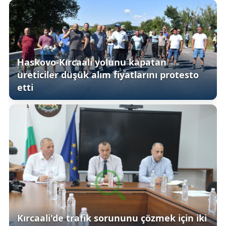
Haskovo-Kırcaali yolunu kapatan
üreticiler düşük alım fiyatlarını protesto
etti
Kırcaali'de trafik sorununu çözmek için iki