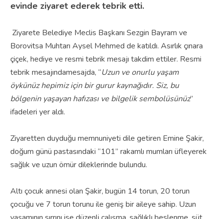
evinde ziyaret ederek tebrik etti.
Ziyarete Belediye Meclis Başkanı Sezgin Bayram ve
Borovitsa Muhtarı Aysel Mehmed de katıldı. Asırlık çınara
çiçek, hediye ve resmi tebrik mesajı takdim ettiler. Resmi
tebrik mesajındamesajda, “
Uzun ve onurlu yaşam
öykünüz hepimiz için bir gurur kaynağıdır. Siz, bu
bölgenin yaşayan hafızası ve bilgelik sembolüsünüz
”
ifadeleri yer aldı.
Ziyaretten duyduğu memnuniyeti dile getiren Emine Şakir,
doğum günü pastasındaki “101” rakamlı mumları üfleyerek
sağlık ve uzun ömür dileklerinde bulundu.
Altı çocuk annesi olan Şakir, bugün 14 torun, 20 torun
çocuğu ve 7 torun torunu ile geniş bir aileye sahip. Uzun
yaşamının sırrını ise düzenli çalışma, sağlıklı beslenme, süt