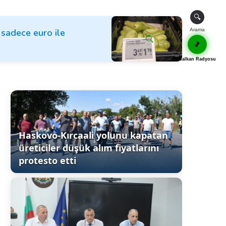
🔍
k sadece euro ile
Arama
🎵
Balkan Radyosu
Haskovo-Kırcaali yolunu kapatan
üreticiler düşük alım fiyatlarını
protesto etti