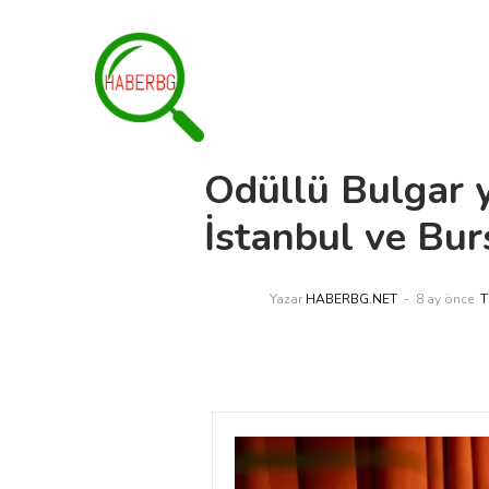
Ödüllü Bulgar 
İstanbul ve Bur
Yazar
HABERBG.NET
8 ay önce
T