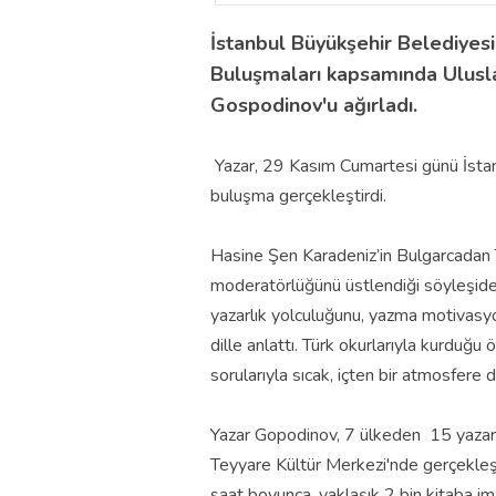
İstanbul Büyükşehir Belediyesi
Buluşmaları kapsamında Ulusla
Gospodinov'u ağırladı.
Yazar, 29 Kasım Cumartesi günü İstanb
buluşma gerçekleştirdi.
Hasine Şen Karadeniz’in Bulgarcadan 
moderatörlüğünü üstlendiği söyleşide
yazarlık yolculuğunu, yazma motivasyon
dille anlattı. Türk okurlarıyla kurduğu
sorularıyla sıcak, içten bir atmosfere 
Yazar Gopodinov, 7 ülkeden 15 yazarın
Teyyare Kültür Merkezi'nde gerçekl
saat boyunca, yaklaşık 2 bin kitaba imz