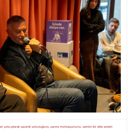
n yola çıkarak yazarlık yolculuğunu, yazma motivasyonunu, samimi bir dille anlattı