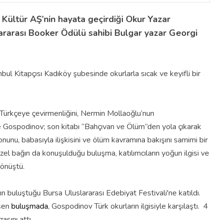
 Kültür AŞ’nin hayata geçirdiği Okur Yazar
rarası Booker Ödülü sahibi Bulgar yazar Georgi
ul Kitapçısı Kadıköy şubesinde okurlarla sıcak ve keyifli bir
Türkçeye çevirmenliğini, Nermin Mollaoğlu’nun
 Gospodinov; son kitabı “Bahçıvan ve Ölüm”den yola çıkarak
unu, babasıyla ilişkisini ve ölüm kavramına bakışını samimi bir
 özel bağın da konuşulduğu buluşma, katılımcıların yoğun ilgisi ve
dönüştü.
 buluştuğu Bursa Uluslararası Edebiyat Festivali'ne katıldı.
eşen
buluşmada
, Gospodinov Türk okurların ilgisiyle karşılaştı. 4
asını attı.