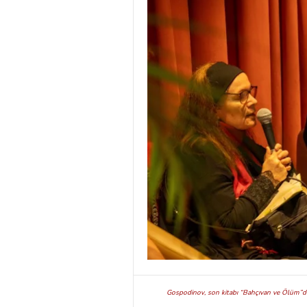
Gospodinov, son kitabı “Bahçıvan ve Ölüm”de