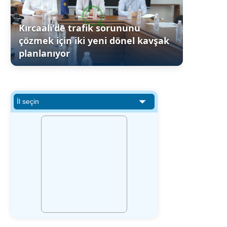
Kırcaali'de trafik sorununu
çözmek için iki yeni dönel kavşak
planlanıyor