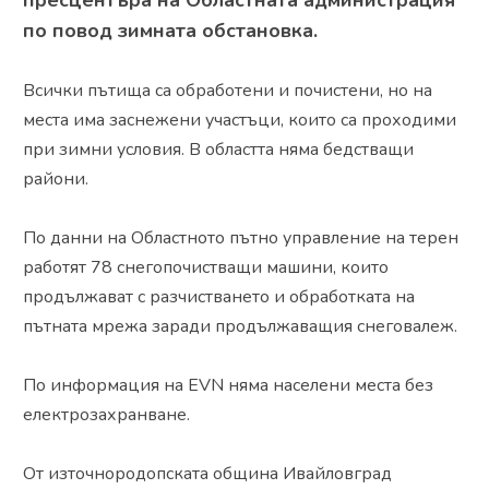
пресцентъра на Областната администрация
по повод зимната обстановка.
Всички пътища са обработени и почистени, но на
места има заснежени участъци, които са проходими
при зимни условия. В областта няма бедстващи
райони.
По данни на Областното пътно управление на терен
работят 78 снегопочистващи машини, които
продължават с разчистването и обработката на
пътната мрежа заради продължаващия снеговалеж.
По информация на EVN няма населени места без
електрозахранване.
От източнородопската община Ивайловград