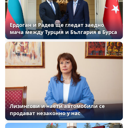
Ердоган и Радев ще гледат заедно
мача между Турция и България в Бурса
Лизингови и наети автомобили се
продават незаконно у нас