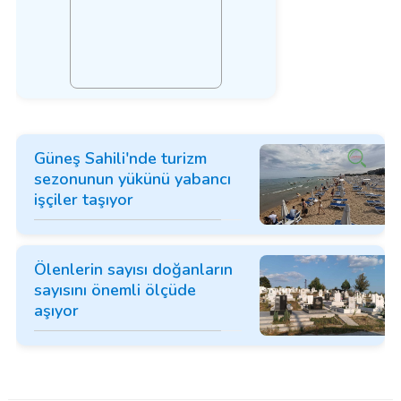
Güneş Sahili'nde turizm
sezonunun yükünü yabancı
işçiler taşıyor
Ölenlerin sayısı doğanların
sayısını önemli ölçüde
aşıyor