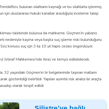
ndafilov, bulunan silahların kaynağı ve bu silahlarla işlenmiş
nun için uluslararası hukuki kanallar aracılığıyla inceleme talep
ırakılması talebinde bulunsa da mahkeme, Göçmen’in yabancı
yeti nedeniyle kaçma veya başka suç işleme riski bulunduğunu
 Söz konusu suç için 3 ila 10 yıl hapis cezası öngörülüyor.
iv) İstinaf Mahkemesi’nde itiraz ve temyiz edilebilecek.
, 32 yaşındaki Göçmen’in tır belgelerinde taşınan malların
 gösterildiği belirtildi. Yapılan ayrıntılı risk analizi ile araçta
sadışı olarak tespit edildi.
Silistre’ye bağlı