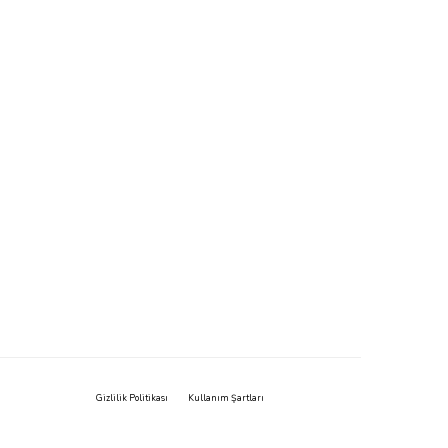
Gizlilik Politikası
Kullanım Şartları