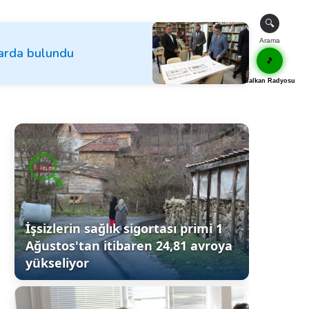
🔍
Arama
larda bulundu
🎵
Balkan Radyosu
İşsizlerin sağlık sigortası primi 1
Ağustos'tan itibaren 24,81 avroya
yükseliyor