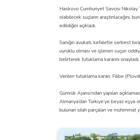
Haskovo Cumhuriyet Savcısı Nikolay Tre
olabilecek suçların araştırılacağını, bu
edildiğini açıkladı.
Sanığın avukatı, kefaletle serbest b
uyruklu olması ve işlenen suçun ciddi
belirterek tutuklama kararını onayladı.
Verilen tutuklama kararı, Filibe (Plovd
Gümrük Ajansı’ndan yapılan açıklamada
Almanya’dan Türkiye’ye beyaz eşya olarak
bulunan silah parçaları ve mühimmat ya