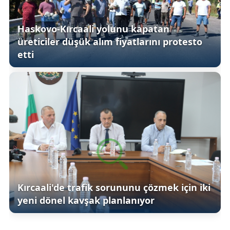
Haskovo-Kırcaali yolunu kapatan
üreticiler düşük alım fiyatlarını protesto
etti
Kırcaali'de trafik sorununu çözmek için iki
yeni dönel kavşak planlanıyor