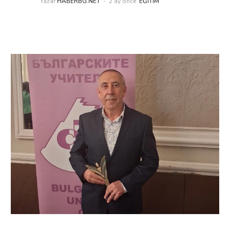
Yazar
HABERBG.NET
2 ay önce
EĞITIM