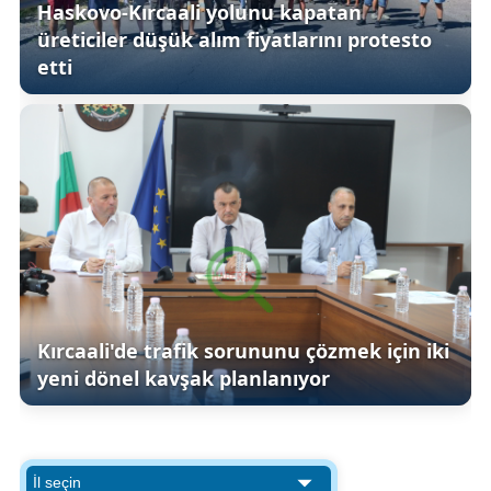
Haskovo-Kırcaali yolunu kapatan
üreticiler düşük alım fiyatlarını protesto
etti
Kırcaali'de trafik sorununu çözmek için iki
yeni dönel kavşak planlanıyor