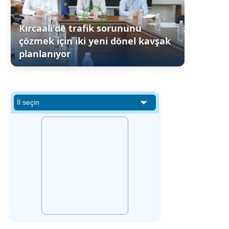
Kırcaali'de trafik sorununu
çözmek için iki yeni dönel kavşak
planlanıyor