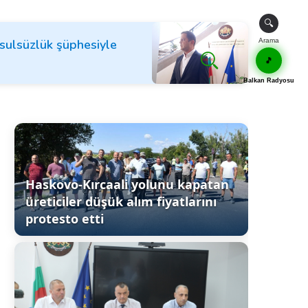
🔍
sulsüzlük şüphesiyle
Arama
🎵
Balkan Radyosu
Haskovo-Kırcaali yolunu kapatan
üreticiler düşük alım fiyatlarını
protesto etti