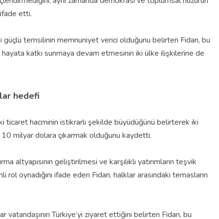
güçlendirmediğini, aynı zamanda demokrasi ve toplumsal huzurun
fade etti.
i güçlü temsilinin memnuniyet verici olduğunu belirten Fidan, bu
 hayata katkı sunmaya devam etmesinin iki ülke ilişkilerine de
lar hedefi
i ticaret hacminin istikrarlı şekilde büyüdüğünü belirterek iki
i 10 milyar dolara çıkarmak olduğunu kaydetti.
ma altyapısının geliştirilmesi ve karşılıklı yatırımların teşvik
 rol oynadığını ifade eden Fidan, halklar arasındaki temasların
 vatandaşının Türkiye’yi ziyaret ettiğini belirten Fidan, bu