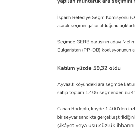
yapılan muhtarlık ara seçimin
İsparih Belediye Seçim Komisyonu (O
alarak seçimin galibi olduğunu açıkladı
Seçimde GERB partisinin adayı Meh
Bulgaristan (PP-DB) koalisyonunun ada
Katılım yüzde 59,32 oldu
Ayvaaltı köyündeki ara seçimde katıl
sahip toplam 1.406 seçmenden 834'ü 
Canan Rodoplu, köyde 1.400'den fazla
bir seyyar sandıkta gerçekleştirildiğini 
şikâyet veya usulsüzlük ihbarının