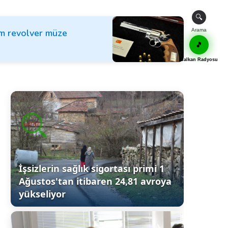
🔍
ım revolver müze
Arama
🎵
Balkan Radyosu
İşsizlerin sağlık sigortası primi 1
Ağustos'tan itibaren 24,81 avroya
yükseliyor