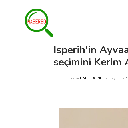
İsperih'in Ayva
seçimini Kerim
Yazar
HABERBG.NET
1 ay önce
Y