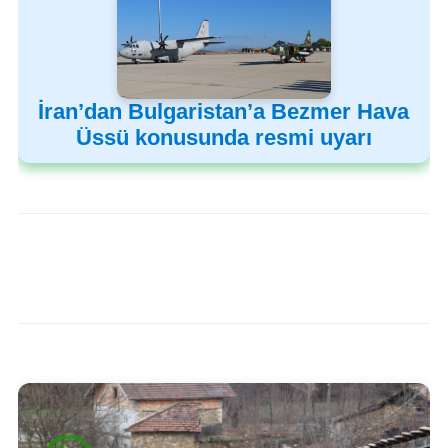
İran’dan Bulgaristan’a Bezmer Hava
Üssü konusunda resmi uyarı