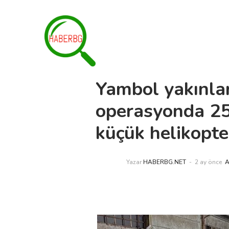
Yambol yakınla
operasyonda 25
küçük helikopter
Yazar
HABERBG.NET
2 ay önce
A