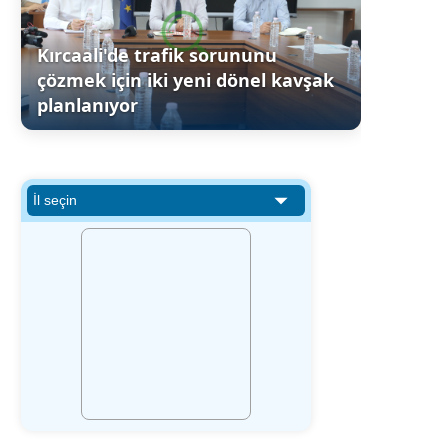
Kırcaali'de trafik sorununu
çözmek için iki yeni dönel kavşak
planlanıyor