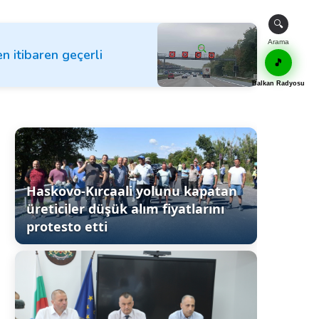
🔍
Arama
en itibaren geçerli
🎵
Balkan Radyosu
Haskovo-Kırcaali yolunu kapatan
üreticiler düşük alım fiyatlarını
protesto etti