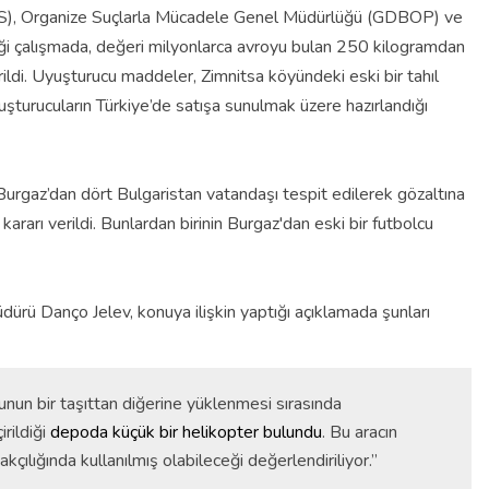
NS), Organize Suçlarla Mücadele Genel Müdürlüğü (GDBOP) ve
diği çalışmada, değeri milyonlarca avroyu bulan 250 kilogramdan
rildi. Uyuşturucu maddeler, Zimnitsa köyündeki eski bir tahıl
turucuların Türkiye’de satışa sunulmak üzere hazırlandığı
rgaz’dan dört Bulgaristan vatandaşı tespit edilerek gözaltına
 kararı verildi. Bunlardan birinin Burgaz'dan eski bir futbolcu
rü Danço Jelev, konuya ilişkin yaptığı açıklamada şunları
unun bir taşıttan diğerine yüklenmesi sırasında
irildiği
depoda küçük bir helikopter bulundu
. Bu aracın
kçılığında kullanılmış olabileceği değerlendiriliyor.”