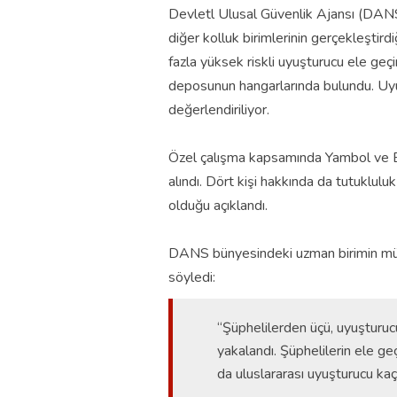
Devletl Ulusal Güvenlik Ajansı (DA
diğer kolluk birimlerinin gerçekleştir
fazla yüksek riskli uyuşturucu ele geçi
deposunun hangarlarında bulundu. Uyuş
değerlendiriliyor.
Özel çalışma kapsamında Yambol ve Bu
alındı. Dört kişi hakkında da tutukluluk
olduğu açıklandı.
DANS bünyesindeki uzman birimin müdü
söyledi:
“Şüphelilerden üçü, uyuşturuc
yakalandı. Şüphelilerin ele geç
da uluslararası uyuşturucu kaça