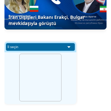
İran Dışişleri Bakanı Erakçi, Bulgar
mevkidaşıyla görüştü