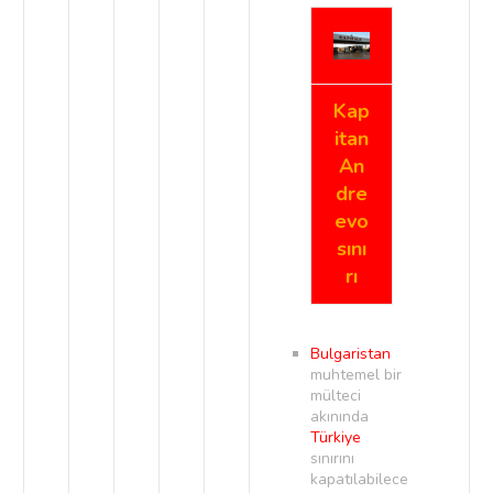
Kap
itan
An
dre
evo
sını
rı
Bulgaristan
muhtemel bir
mülteci
akınında
Türkiye
sınırını
kapatılabilece