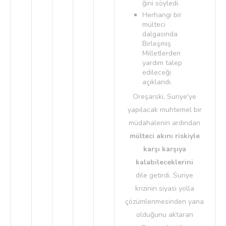
ğini söyledi.
Herhangi bir
mülteci
dalgasında
Birleşmiş
Milletlerden
yardım talep
edileceği
açıklandı.
Oreşarski, Suriye'ye
yapılacak muhtemel bir
müdahalenin ardından
mülteci akını riskiyle
karşı karşıya
kalabileceklerini
dile getirdi. Suriye
krizinin siyasi yolla
çözümlenmesinden yana
olduğunu aktaran