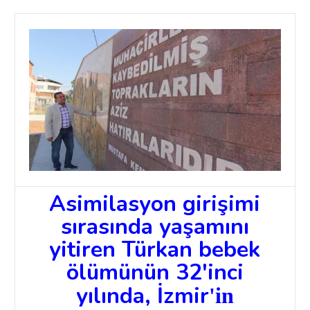
Asimilasyon girişimi
sırasında yaşamını
yitiren Türkan bebek
ölümünün 32'inci
yılında,
İzmir
'in