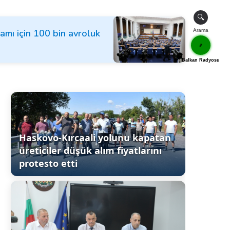
🔍
ramı için 100 bin avroluk
Arama
🎵
Balkan Radyosu
Haskovo-Kırcaali yolunu kapatan
üreticiler düşük alım fiyatlarını
protesto etti