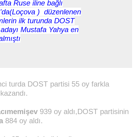
fta Ruse iline bağlı
'da(
Loçova
) düzenlenen
mlerin ilk turunda DOST
in adayı Mustafa Yahya en
almıştı
ci turda DOST partisi 55 oy farkla
kazandı.
cımemişev
939 oy aldı,DOST partisinin
a
884 oy aldı.