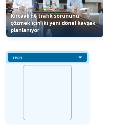
Kırcaali'de trafik sorununu
çözmek için iki yeni dönel kavşak
planlanıyor