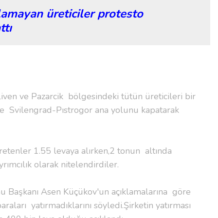
lamayan üreticiler protesto
ttı
ven ve Pazarcik bölgesindeki tütün üreticileri bir
e Svilengrad-Pıstrogor ana yolunu kapatarak
retenler 1.55 levaya alırken,2 tonun altında
rımcılık olarak nitelendirdiler.
nu Başkanı Asen Küçükov'un açıklamalarına göre
paraları yatırmadıklarını söyledi.Şirketin yatırması