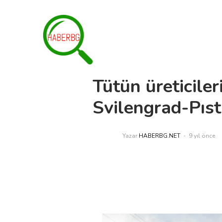
Tütün üreticiler
Svilengrad-Pıst
Yazar
HABERBG.NET
9 yıl önce