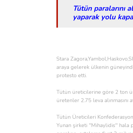
Tütün paralarını a
yaparak yolu kapa
Stara Zagora,Yambol,Haskovo,Sli
araya gelerek ülkenin güneyind
protesto etti.
Tütün üreticilerine göre 2 ton ü
üretenler 2.75 leva alınmasını ay
Tütün Üreticileri Konfederasyo
Yunan şirketi ''Mihaylidis'' hala 