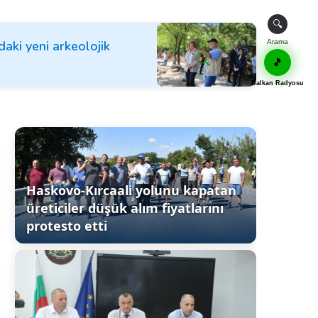
🔍
aki yeni arkeolojik
Arama
🎵
Balkan Radyosu
Haskovo-Kırcaali yolunu kapatan
üreticiler düşük alım fiyatlarını
protesto etti