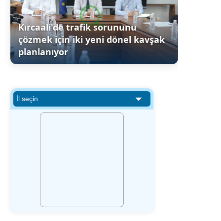
Kırcaali'de trafik sorununu
çözmek için iki yeni dönel kavşak
planlanıyor