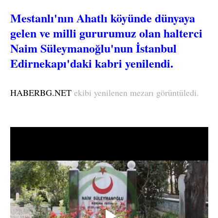
Mestanlı'nın Ahatlı köyünde dünyaya
gelen ve milli gururumuz olan halterci
Naim Süleymanoğlu'nun İstanbul
Edirnekapı'daki kabri yenilendi.
HABERBG.NET
ekibi yenilenen mezarı görüntüledi.