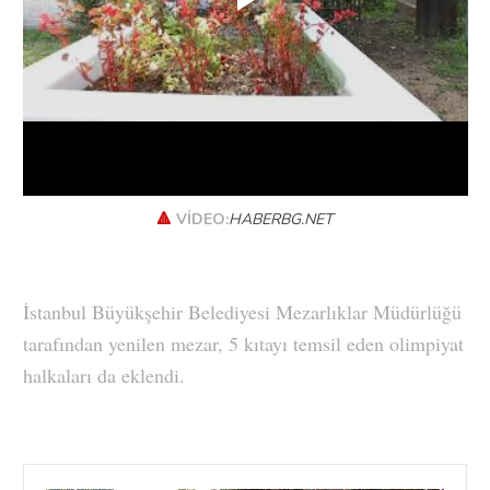
🔺
VİDEO:
HABERBG.NET
İstanbul Büyükşehir Belediyesi Mezarlıklar Müdürlüğü
tarafından yenilen mezar, 5 kıtayı temsil eden olimpiyat
halkaları da eklendi.