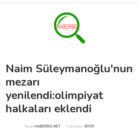
Naim Süleymanoğlu'nun
mezarı
yenilendi:olimpiyat
halkaları eklendi
Yazar
HABERBG.NET
7 yıl önce
SPOR