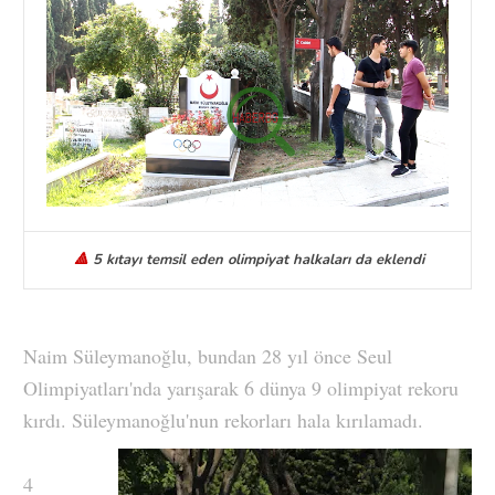
🔺
5 kıtayı temsil eden olimpiyat halkaları da eklendi
Naim Süleymanoğlu, bundan 28 yıl önce Seul
Olimpiyatları'nda yarışarak 6 dünya 9 olimpiyat rekoru
kırdı. Süleymanoğlu'nun rekorları hala kırılamadı.
4