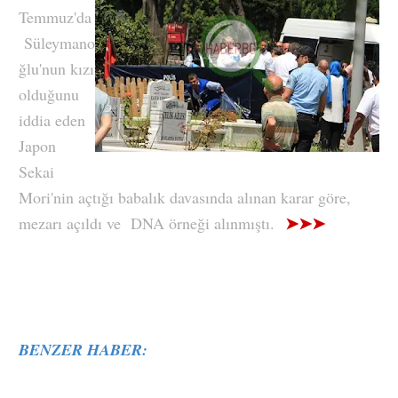
Temmuz'da
Süleymano
ğlu'nun kızı
olduğunu
iddia eden
Japon
Sekai
Mori'nin açtığı babalık davasında alınan karar göre,
➤➤➤
mezarı açıldı ve DNA örneği alınmıştı.
BENZER HABER: