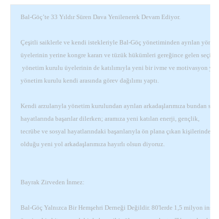
Bal-Göç’te 33 Yıldır Süren Dava Yenilenerek Devam Ediyor.
Çeşitli saiklerle ve kendi istekleriyle Bal-Göç yönetiminden ayrılan yöne
üyelerinin yerine kongre kararı ve tüzük hükümleri gereğince gelen seçilm
yönetim kurulu üyelerinin de katılımıyla yeni bir ivme ve motivasyon ya
yönetim kurulu kendi arasında görev dağılımı yaptı.
Kendi arzularıyla yönetim kurulundan ayrılan arkadaşlarımıza bundan son
hayatlarında başarılar dilerken; aramıza yeni katılan enerji, gençlik,
tecrübe ve sosyal hayatlarındaki başarılarıyla ön plana çıkan kişilerinde
olduğu yeni yol arkadaşlarımıza hayırlı olsun diyoruz.
Bayrak Zirveden İnmez:
Bal-Göç Yalnızca Bir Hemşehri Derneği Değildir. 80'lerde 1,5 milyon insa