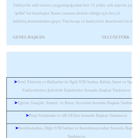
Türkiye'de web siteleri yaygınlaştığından beri 15 yıldır, web arşivini yayı
"şeffaf" bir kuruluştur. Kamu yararına dernek olduğu için her yıl
müfettiş denetiminden geçer. Tüm hesap ve faaliyetleri denetlenen bir derne
GENEL BAŞKAN:
VELİ ÖZTÜRK
➤
Yerel Yönetim ve Balkanlar ile İlgili STK’lardan, Kültür, Sanat ve Sporti
Faaliyetlerden,Şubelerle İlişkilerden Sorumlu Başkan Yardımcısı
➤
Eğitim, Gençlik, Strateji ve Basın Yayından Sorumlu Başkan Yardımcıs
➤
Proje Geliştirme ve AR-GE'den Sorumlu Başkan Yardımcısı
➤
Sendikalardan, Diğer STK’lardan ve Koordinasyondan Sorumlu Başkan
Yardımcısı