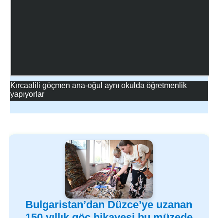
Kırcaalili göçmen ana-oğul aynı okulda öğretmenlik
yapıyorlar
Bulgaristan’dan Düzce’ye uzanan
150 yıllık göç hikayesi bu müzede