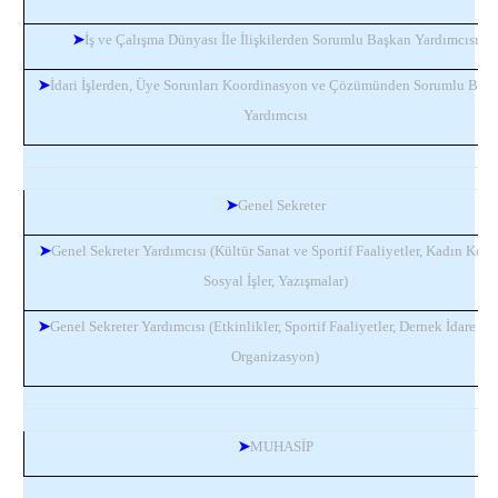
➤
İş ve Çalışma Dünyası İle İlişkilerden Sorumlu Başkan Yardımcısı
➤
İdari İşlerden, Üye Sorunları Koordinasyon ve Çözümünden Sorumlu Baş
Yardımcısı
➤
Genel Sekreter
➤
Genel Sekreter Yardımcısı (Kültür Sanat ve Sportif Faaliyetler, Kadın Kolla
Sosyal İşler, Yazışmalar)
➤
Genel Sekreter Yardımcısı (Etkinlikler, Sportif Faaliyetler, Dernek İdare İşle
Organizasyon)
➤
MUHASİP