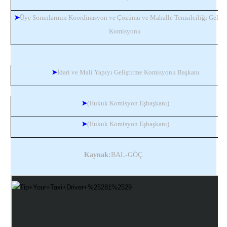
➤
Üye Sorunlarının Koordinasyon ve Çözümü ve Mahalle Temsilciliği Gelişt
Komisyonu
➤
İdari ve Mali Yapıyı Geliştirme Komisyonu Başkanı
➤
(Hukuk Komisyon Eşbaşkanı)
➤
(Hukuk Komisyon Eşbaşkanı)
Kaynak:
BAL-GÖÇ