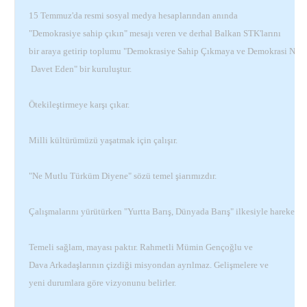
15 Temmuz'da resmi sosyal medya hesaplarından anında
"Demokrasiye sahip çıkın" mesajı veren ve derhal Balkan STK'larını
bir araya getirip toplumu "Demokrasiye Sahip Çıkmaya ve Demokrasi Nöb
Davet Eden" bir kuruluştur.
Ötekileştirmeye karşı çıkar.
Milli kültürümüzü yaşatmak için çalışır.
"Ne Mutlu Türküm Diyene" sözü temel şiarımızdır.
Çalışmalarını yürütürken "Yurtta Barış, Dünyada Barış" ilkesiyle hareket ed
Temeli sağlam, mayası paktır. Rahmetli Mümin Gençoğlu ve
Dava Arkadaşlarının çizdiği misyondan ayrılmaz. Gelişmelere ve
yeni durumlara göre vizyonunu belirler.