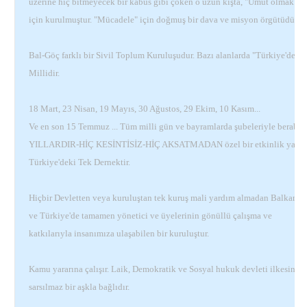
üzerine hiç bitmeyecek bir kabus gibi çöken o uzun kışta, "Umut olmak"
için kurulmuştur. "Mücadele" için doğmuş bir dava ve misyon örgütüdür.
Bal-Göç farklı bir Sivil Toplum Kuruluşudur. Bazı alanlarda "Türkiye'de tek
Millidir.
18 Mart, 23 Nisan, 19 Mayıs, 30 Ağustos, 29 Ekim, 10 Kasım...
Ve en son 15 Temmuz ... Tüm milli gün ve bayramlarda şubeleriyle beraber
YILLARDIR-HİÇ KESİNTİSİZ-HİÇ AKSATMADAN özel bir etkinlik yapa
Türkiye'deki Tek Dernektir.
Hiçbir Devletten veya kuruluştan tek kuruş mali yardım almadan Balkanla
ve Türkiye'de tamamen yönetici ve üyelerinin gönüllü çalışma ve
katkılarıyla insanımıza ulaşabilen bir kuruluştur.
Kamu yararına çalışır. Laik, Demokratik ve Sosyal hukuk devleti ilkesine
sarsılmaz bir aşkla bağlıdır.