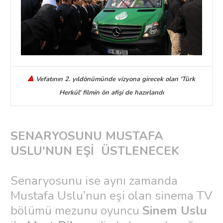
🔺
Vefatının 2. yıldönümünde vizyona girecek olan 'Türk
Herkül' filmin ön afişi de hazırlandı
SENARYOSUNU MUSTAFA
USLU'NUN EŞİ ÜSTLENECEK
Senaryosunu ise aynı zamanda
Mustafa Uslu’nun eşi olan sinema TV
bölümü mezunu oyuncu
Sinem Uslu