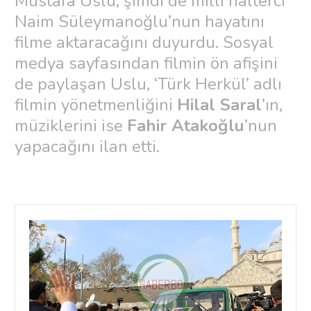
Mustafa Uslu, şimdi de milli halterci
Naim Süleymanoğlu’nun hayatını
filme aktaracağını duyurdu. Sosyal
medya sayfasından filmin ön afişini
de paylaşan Uslu, ‘Türk Herkül’ adlı
filmin yönetmenliğini
Hilal Saral
’ın,
müziklerini ise
Fahir Atakoğlu
’nun
yapacağını ilan etti.