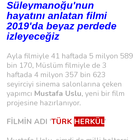
Süleymanoğu'nun
hayatını anlatan filmi
2019'da beyaz perdede
izleyeceğiz
Ayla filmiyle 41 haftada 5 milyon 589
bin 170, Müslüm filmiyle de 3
haftada 4 milyon 357 bin 623
seyirciyi sinema salonlarına çeken
yapımcı
Mustafa Uslu
, yeni bir film
projesine hazırlanıyor.
FİLMİN ADI ‘
TÜRK
HERKÜL
’