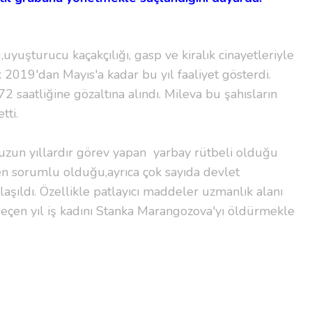
yuşturucu kaçakçılığı, gasp ve kiralık cinayetleriyle
k 2019'dan Mayıs'a kadar bu yıl faaliyet gösterdi.
2 saatliğine gözaltına alındı. Mileva bu şahısların
tti.
zun yıllardır görev yapan yarbay rütbeli olduğu
en sorumlu olduğu,ayrıca çok sayıda devlet
aşıldı. Özellikle patlayıcı maddeler uzmanlık alanı
geçen yıl iş kadını Stanka Marangozova'yı öldürmekle