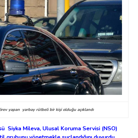
örev yapan yarbay rütbeli bir kişi olduğu açıklandı
sü Siyka Mileva, Ulusal Koruma Servisi (NSO)
katil grubunu yönetmekle suçlandığını duyurdu.