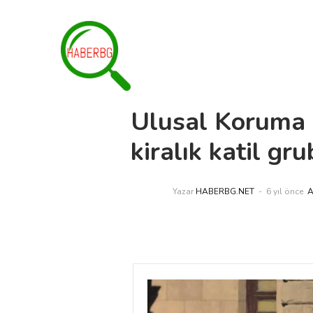
Ulusal Koruma S
kiralık katil g
Yazar
HABERBG.NET
6 yıl önce
A