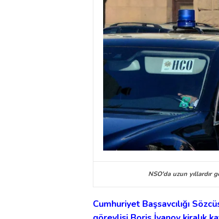
NSO'da uzun yıllardır g
Cumhuriyet Başsavcılığı Sözcü
görevlisi Boris İvanov kiralık 