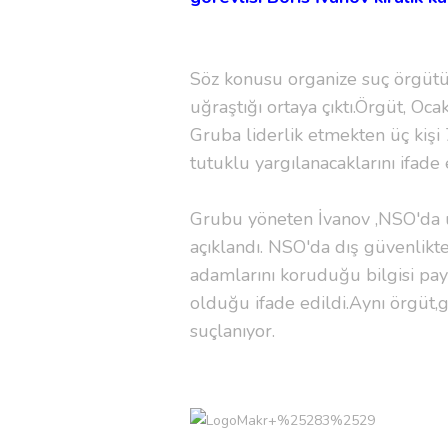
Söz konusu organize suç örgütü,u
uğraştığı ortaya çıktı.Örgüt, Oca
Gruba liderlik etmekten üç kişi 7
tutuklu yargılanacaklarını ifade e
Grubu yöneten İvanov ,NSO'da u
açıklandı. NSO'da dış güvenlikt
adamlarını koruduğu bilgisi payl
olduğu ifade edildi.Aynı örgüt,
suçlanıyor.