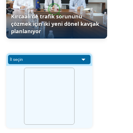
Kırcaali'de trafik sorununu
çözmek için iki yeni dönel kavşak
planlanıyor