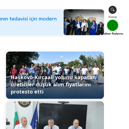
🔍
ının tedavisi için modern
Arama
🎵
Balkan Radyosu
Haskovo-Kırcaali yolunu kapatan
üreticiler düşük alım fiyatlarını
protesto etti