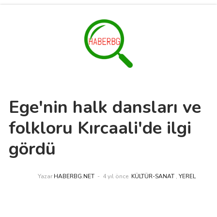
Ege'nin halk dansları ve
folkloru Kırcaali'de ilgi
gördü
Yazar
HABERBG.NET
4 yıl önce
KÜLTÜR-SANAT
,
YEREL