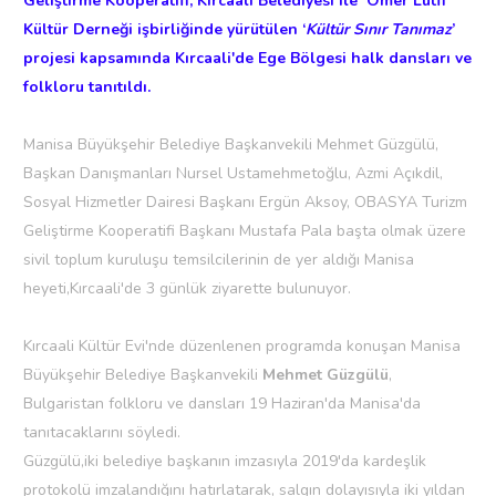
Geliştirme Kooperatifi, Kırcaali Belediyesi ile Ömer Lütfi
Kültür Derneği işbirliğinde yürütülen ‘
Kültür Sınır Tanımaz
’
projesi kapsamında Kırcaali'de Ege Bölgesi halk dansları ve
folkloru tanıtıldı.
Manisa Büyükşehir Belediye Başkanvekili Mehmet Güzgülü,
Başkan Danışmanları Nursel Ustamehmetoğlu, Azmi Açıkdil,
Sosyal Hizmetler Dairesi Başkanı Ergün Aksoy, OBASYA Turizm
Geliştirme Kooperatifi Başkanı Mustafa Pala başta olmak üzere
sivil toplum kuruluşu temsilcilerinin de yer aldığı Manisa
heyeti,Kırcaali'de 3 günlük ziyarette bulunuyor.
Kırcaali Kültür Evi'nde düzenlenen programda konuşan Manisa
Büyükşehir Belediye Başkanvekili
Mehmet Güzgülü
,
Bulgaristan folkloru ve dansları 19 Haziran'da Manisa'da
tanıtacaklarını söyledi.
Güzgülü,iki belediye başkanın imzasıyla 2019'da kardeşlik
protokolü imzalandığını hatırlatarak, salgın dolayısıyla iki yıldan