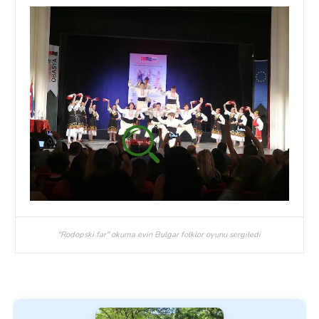
''Rodopski far'' okuma evin Bulgar folklor oyunu sergiledi