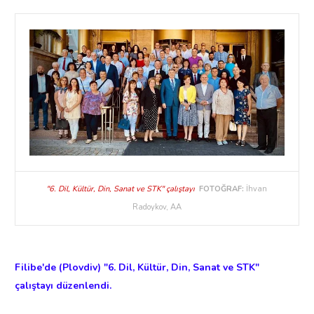
"6. Dil, Kültür, Din, Sanat ve STK" çalıştayı
FOTOĞRAF:
İhvan
Radoykov, AA
Filibe'de (Plovdiv) "6. Dil, Kültür, Din, Sanat ve STK"
çalıştayı düzenlendi.