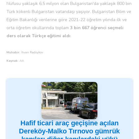
Nüfusu yaklaşık 6,5 milyon olan Bulgaristan'da yaklaşık 800 bin
Türk kökenli Bulgaristan vatandaşı yaşıyor. Bulgaristan Bilim ve
Eğitim Bakanlığı verilerine göre 2021-22 öğretim yılında ilk ve
orta öğretim okullarında toplam
3 bin 667 öğrenci seçmeli
ders olarak Türkçe eğitimi aldı
.
Muhabir:
İhvan Radoykov
Kaynak:
AA
Hafif ticari araç geçişine açılan
Dereköy-Malko Tırnovo gümrük