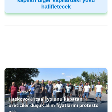
kapıları diğer kapılardaki yükü
hafifletecek
Haskovo-Kırcaali yolunu kapatan
üreticiler düşük alım fiyatlarını protesto
etti