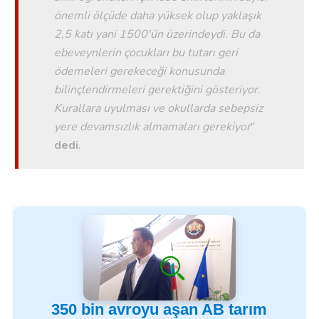
önemli ölçüde daha yüksek olup yaklaşık
2,5 katı yani 1500'ün üzerindeydi. Bu da
ebeveynlerin çocukları bu tutarı geri
ödemeleri gerekeceği konusunda
bilinçlendirmeleri gerektiğini gösteriyor.
Kurallara uyulması ve okullarda sebepsiz
yere devamsızlık almamaları gerekiyor
''
dedi
.
350 bin avroyu aşan AB tarım