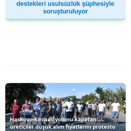
destekleri usulsüzlük şüphesiyle
soruşturuluyor
Haskovo-Kırcaali yolunu kapatan
üreticiler düşük alım fiyatlarını protesto