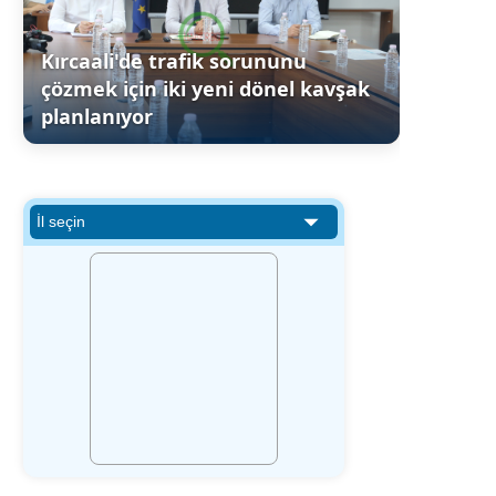
Kırcaali'de trafik sorununu
çözmek için iki yeni dönel kavşak
planlanıyor