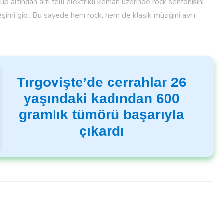
p altından altı telli elektrikli keman üzerinde rock senfonisini
rleşimi gibi. Bu sayede hem rock, hem de klasik müziğini aynı
Tırgovişte’de cerrahlar 26
yaşındaki kadından 600
gramlık tümörü başarıyla
çıkardı