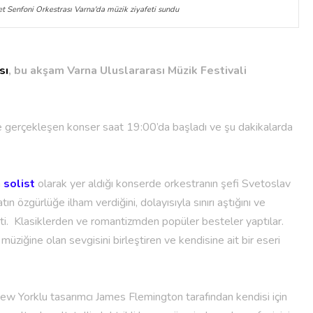
et Senfoni Orkestrası Varna'da müzik ziyafeti sundu
sı
, bu akşam Varna Uluslararası Müzik Festivali
 gerçekleşen konser saat 19:00’da başladı ve şu dakikalarda
n
solist
olarak yer aldığı konserde orkestranın şefi Svetoslav
n özgürlüğe ilham verdiğini, dolayısıyla sınırı aştığını ve
 etti. Klasiklerden ve romantizmden popüler besteler yaptılar.
 müziğine olan sevgisini birleştiren ve kendisine ait bir eseri
w Yorklu tasarımcı James Flemington tarafından kendisi için