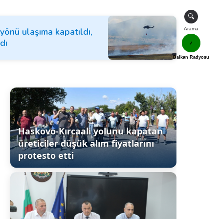
🔍
yönü ulaşıma kapatıldı,
Arama
dı
🎵
Balkan Radyosu
Haskovo-Kırcaali yolunu kapatan
üreticiler düşük alım fiyatlarını
protesto etti