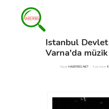
İstanbul Devlet
Varna'da müzik 
Yazar
HABERBG.NET
3 yıl önce
K