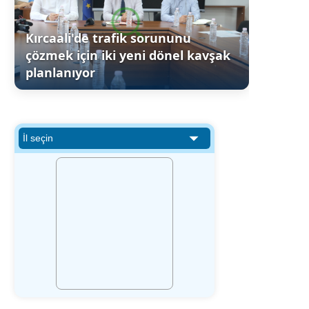
Kırcaali'de trafik sorununu
çözmek için iki yeni dönel kavşak
planlanıyor