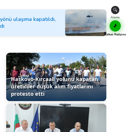
🔍
yönü ulaşıma kapatıldı,
Arama
dı
🎵
Balkan Radyosu
Haskovo-Kırcaali yolunu kapatan
üreticiler düşük alım fiyatlarını
protesto etti