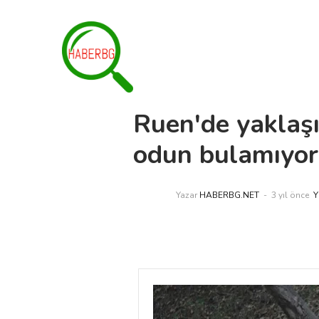
Ruen'de yaklaşı
odun bulamıyor
Yazar
HABERBG.NET
3 yıl önce
Y