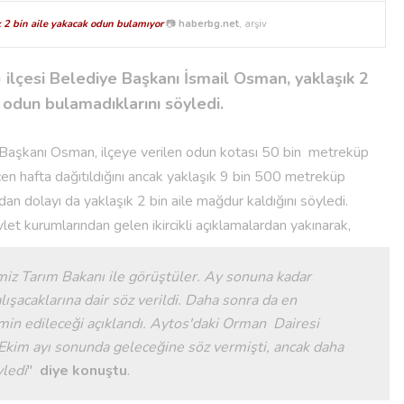
k 2 bin aile yakacak odun bulamıyor
📷
haberbg.net
, arşiv
) ilçesi Belediye Başkanı İsmail Osman, yaklaşık 2
k odun bulamadıklarını söyledi.
aşkanı Osman, ilçeye verilen odun kotası 50 bin metreküp
n hafta dağıtıldığını ancak yaklaşık 9 bin 500 metreküp
dan dolayı da yaklaşık 2 bin aile mağdur kaldığını söyledi.
vlet kurumlarından gelen ikircikli açıklamalardan yakınarak,
miz Tarım Bakanı ile görüştüler. Ay sonuna kadar
ışacaklarına dair söz verildi. Daha sonra da en
min edileceği açıklandı. Aytos'daki Orman Dairesi
 Ekim ayı sonunda geleceğine söz vermişti, ancak daha
ledi
''
diye konuştu
.