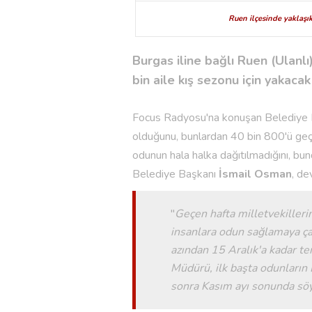
Ruen ilçesinde yaklaşı
Burgas iline bağlı Ruen (Ulanlı
bin aile kış sezonu için yakaca
Focus Radyosu'na konuşan Belediye B
olduğunu, bunlardan 40 bin 800'ü geçe
odunun hala halka dağıtılmadığını, bun
Belediye Başkanı
İsmail Osman
, de
''
Geçen hafta milletvekilleri
insanlara odun sağlamaya çal
azından 15 Aralık'a kadar te
Müdürü, ilk başta odunların
sonra Kasım ayı sonunda söy