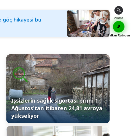
🔍
k göç hikayesi bu
Arama
🎵
Balkan Radyosu
İşsizlerin sağlık sigortası primi 1
Ağustos'tan itibaren 24,81 avroya
yükseliyor