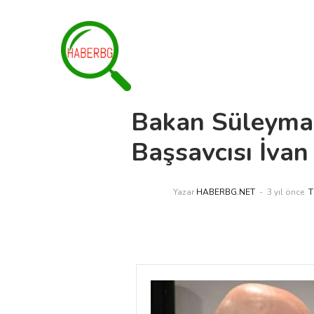
Bakan Süleyman
Başsavcısı İvan 
Yazar
HABERBG.NET
3 yıl önce
T