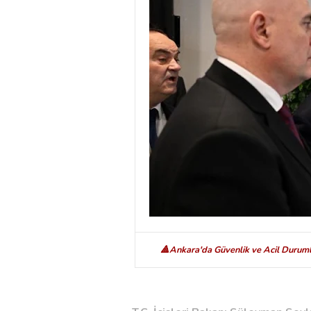
🔺Ankara'da Güvenlik ve Acil Duruml