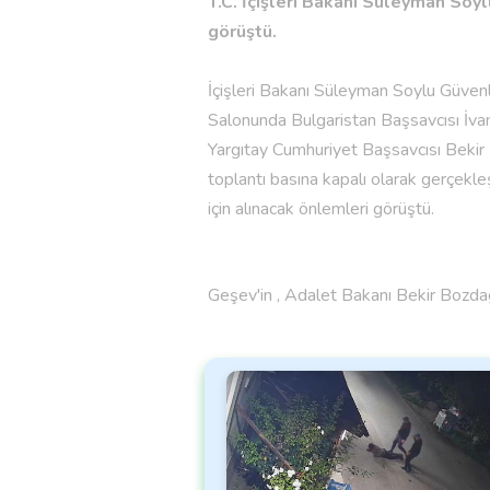
T.C. İçişleri Bakanı Süleyman Soy
görüştü.
İçişleri Bakanı Süleyman Soylu Güve
Salonunda Bulgaristan Başsavcısı İva
Yargıtay Cumhuriyet Başsavcısı Bekir
toplantı basına kapalı olarak gerçekle
için alınacak önlemleri görüştü.
Geşev'in , Adalet Bakanı Bekir Bozda