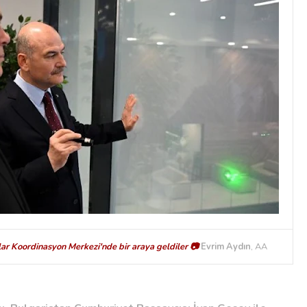
ar Koordinasyon Merkezi'nde bir araya geldiler 📷
Evrim Aydın
, AA