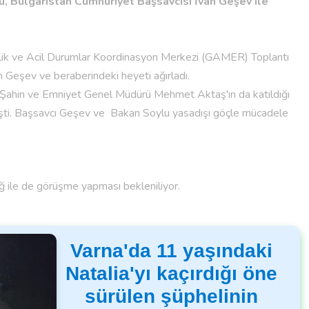
lu, Bulgaristan Cumhuriyet Başsavcısı İvan Geşev ile
nlik ve Acil Durumlar Koordinasyon Merkezi (GAMER) Toplantı
n Geşev ve beraberindeki heyeti ağırladı.
 Şahin ve Emniyet Genel Müdürü Mehmet Aktaş'ın da katıldığı
şti.
Başsavcı Geşev ve Bakan Soylu yasadışı göçle mücadele
ğ ile de görüşme yapması bekleniliyor.
Varna'da 11 yaşındaki
Natalia'yı kaçırdığı öne
sürülen şüphelinin