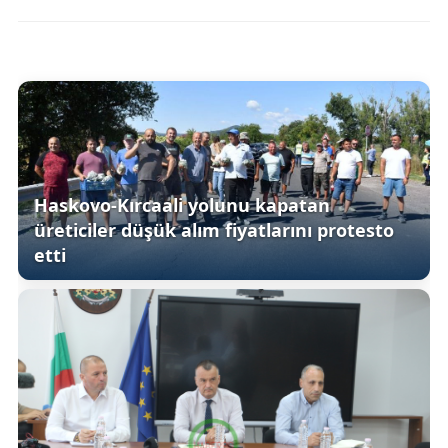
Haskovo-Kırcaali yolunu kapatan
üreticiler düşük alım fiyatlarını protesto
etti