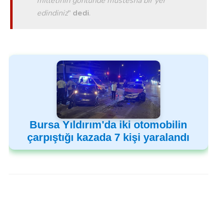
milletinin gönlünde müstesna bir yer
edindiniz
''
dedi
.
Bursa Yıldırım'da iki otomobilin
çarpıştığı kazada 7 kişi yaralandı