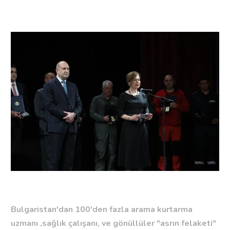
Bulgaristan'dan 100'den fazla arama kurtarma
uzmanı ,sağlık çalışanı, ve gönüllüler "asrın felaketi"