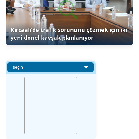
Kırcaali'de trafik sorununu çözmek için iki
yeni dönel kavşak planlanıyor