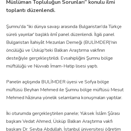
Müslüman Topluluğun Sorunları” konulu ilmi
toplantı düzenlendi.
Şumnu'da "iki dünya savaşı arasında Bulgaristan'da Türkçe
süreli yayınlar' başlıklı ilmî panel düzenlendi. İlgili panel
Bulgaristan İlahiyât Mezunları Derneği (BULİMDER)'nin
öncülüğü ve Üsküp'teki Balkan Araştırma vakfının
desteğiyle gerçekleştirildi. Evsahipliğini Şumnu bölge
müftülüğü ve Nüvvab İmam-Hatip lisesi yaptı.
Panelin açılışında BULİMDER üyesi ve Sofya bölge
müftüsü Beyhan Mehmed ile Şumnu bölge müftüsü Mesut
Mehmed hâziruna yönelik selamlama konuşmaları yaptılar.
İki oturumda gerçekleştirilen panele; Yüksek İslâm Şûrası
başkanı Vedat Ahmed, Üsküp Balkan Araştırma vakfı
başkanı Dr. Sevba Abdullah, İstanbul üniversitesi öğretim