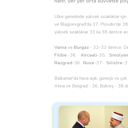
hafif, yer yer orta kuvvette 
Ülke genelinde yüksek sıcaklıklar için 
ve Blagoevgrad'da 37, Plovdiv'de 38
yüksek sıcaklıklar 33 ila 38 derece a
Varna
ve
Burgaz
- 32-33 derece. Den
Filibe
-36.
Kırcaali
-35.
Smolya
Razgrad
-36.
Ruse
-37.
Silistre
-3
Balkanlar'da hava açık, güneşli ve çok
Atina ve Belgrad - 36, Bükreş - 38 