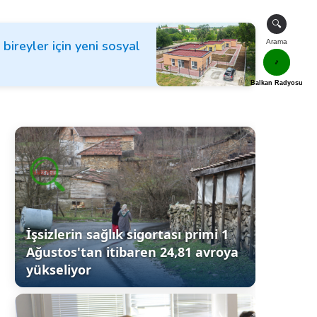
🔍
bireyler için yeni sosyal
Arama
🎵
Balkan Radyosu
İşsizlerin sağlık sigortası primi 1
Ağustos'tan itibaren 24,81 avroya
yükseliyor