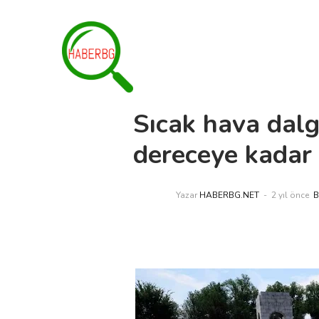
Sıcak hava dalga
dereceye kadar 
Yazar
HABERBG.NET
2 yıl önce
B