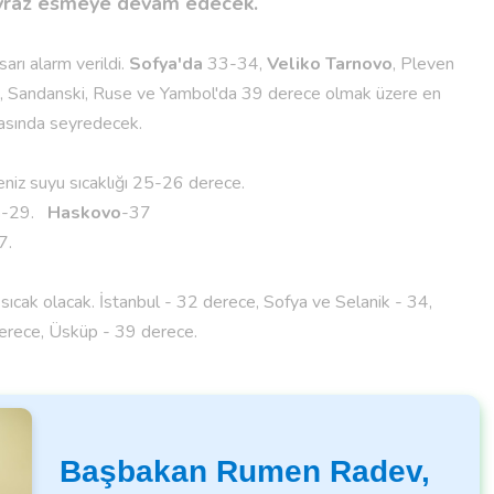
poyraz esmeye devam edecek.
sarı alarm verildi.
Sofya'da
33-34,
Veliko Tarnovo
, Pleven
, Sandanski, Ruse ve Yambol'da 39 derece olmak üzere en
rasında seyredecek.
iz suyu sıcaklığı 25-26 derece.
n
-29.
Haskovo
-37
7.
 sıcak olacak. İstanbul - 32 derece, Sofya ve Selanik - 34,
derece, Üsküp - 39 derece.
Başbakan Rumen Radev,