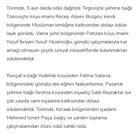
Törende, 5 ayrı dalda ödül dağıtıldı.
Tırgovişte şehrine bağlı
Tzarovişte köyü imamı Recep Aliyev Buzgöv, kendi
bölgesinde Müslüman kimliğine katkısından dolayı ödüle
layık görüldü.
Varna şehri bölgesinde Patizani köyü imamı
Yusuf İbryam Yusuf-Nizamoğlu, gönüllü çalışmalarıyla kar
amaçlı olmayan çeşitli sosyal inisiyatiflerde bulunmaktan
ödüllendirildi.
Rusçuk'a bağlı Yudelnik köyünden Fatma Salieva,
bölgesindeki gönüllü dini eğitim faaliyetlerine, Pazarcık
şehrine bağlı Sırnitza köyünden inşaatçı Salih Bayraktar ise
çok sayıda cami inşaatına katkısından dolayı
ödüllendirildi.
Törende, Kırcaali bölgesinden işadamı
Mehmed İsmet Paşa, bağış ve yardım toplama
çalışmalarından ötürü ödül sahibi oldu.