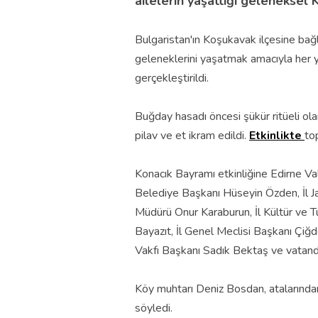
ailelerin yaşattığı geleneksel 
Bulgaristan'ın Koşukavak ilçesine ba
geleneklerini yaşatmak amacıyla her y
gerçekleştirildi.
Buğday hasadı öncesi şükür ritüeli ola
pilav ve et ikram edildi.
Etkinlikte
to
Konacık Bayramı etkinliğine Edirne V
Belediye Başkanı Hüseyin Özden, İl 
Müdürü Onur Karaburun, İl Kültür ve 
Bayazıt, İl Genel Meclisi Başkanı Çiğ
Vakfı Başkanı Sadık Bektaş ve vatanda
Köy muhtarı Deniz Bosdan, atalarında
söyledi.