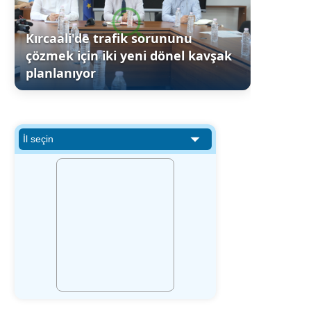
Kırcaali'de trafik sorununu
çözmek için iki yeni dönel kavşak
planlanıyor