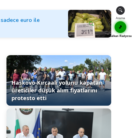
🔍
k sadece euro ile
Arama
🎵
Balkan Radyosu
Haskovo-Kırcaali yolunu kapatan
üreticiler düşük alım fiyatlarını
protesto etti