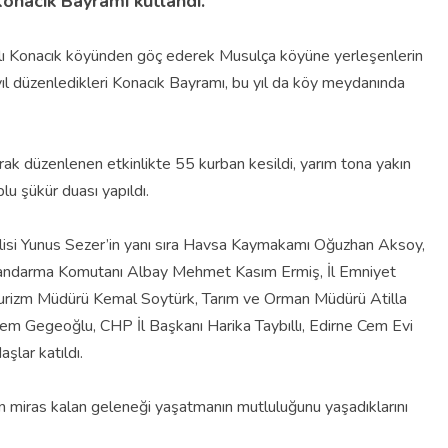
Konacık Bayramı kutlandı.
ğlı Konacık köyünden göç ederek Musulça köyüne yerleşenlerin
ıl düzenledikleri Konacık Bayramı, bu yıl da köy meydanında
rak düzenlenen etkinlikte 55 kurban kesildi, yarım tona yakın
plu şükür duası yapıldı.
alisi Yunus Sezer’in yanı sıra Havsa Kaymakamı Oğuzhan Aksoy,
Jandarma Komutanı Albay Mehmet Kasım Ermiş, İl Emniyet
Turizm Müdürü Kemal Soytürk, Tarım ve Orman Müdürü Atilla
dem Gegeoğlu, CHP İl Başkanı Harika Taybıllı, Edirne Cem Evi
şlar katıldı.
n miras kalan geleneği yaşatmanın mutluluğunu yaşadıklarını