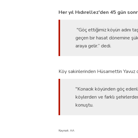
Her yıl Hıdırellez'den 45 gün son
"Göç ettiğimiz köyün adını ta
geçen bir hasat dönemine şükred
araya gelir.” dedi.
Köy sakinlerinden Hüsamettin Yavuz da
"Konacık köyünden göç edenle
köylerden ve farklı şehirlerde
konuştu.
Kaynak: AA