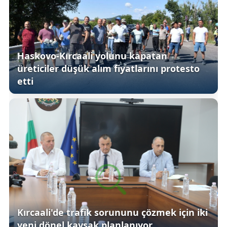
Haskovo-Kırcaali yolunu kapatan
üreticiler düşük alım fiyatlarını protesto
etti
Kırcaali'de trafik sorununu çözmek için iki
yeni dönel kavşak planlanıyor