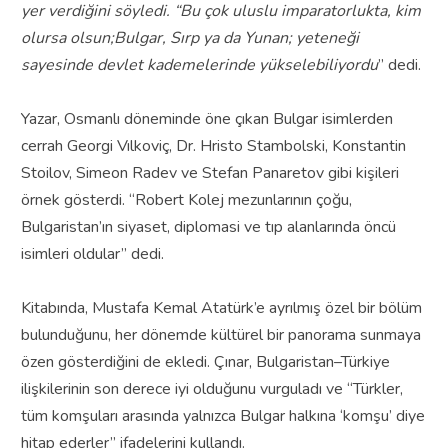
yer verdiğini söyledi. “Bu çok uluslu imparatorlukta, kim
olursa olsun;Bulgar, Sırp ya da Yunan; yeteneği
sayesinde devlet kademelerinde yükselebiliyordu
” dedi.
Yazar, Osmanlı döneminde öne çıkan Bulgar isimlerden
cerrah Georgi Vılkoviç, Dr. Hristo Stambolski, Konstantin
Stoilov, Simeon Radev ve Stefan Panaretov gibi kişileri
örnek gösterdi. “Robert Kolej mezunlarının çoğu,
Bulgaristan’ın siyaset, diplomasi ve tıp alanlarında öncü
isimleri oldular” dedi.
Kitabında, Mustafa Kemal Atatürk’e ayrılmış özel bir bölüm
bulunduğunu, her dönemde kültürel bir panorama sunmaya
özen gösterdiğini de ekledi. Çınar, Bulgaristan–Türkiye
ilişkilerinin son derece iyi olduğunu vurguladı ve “Türkler,
tüm komşuları arasında yalnızca Bulgar halkına ‘komşu’ diye
hitap ederler” ifadelerini kullandı.