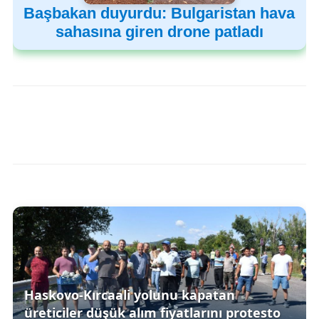
Başbakan duyurdu: Bulgaristan hava
sahasına giren drone patladı
Haskovo-Kırcaali yolunu kapatan
üreticiler düşük alım fiyatlarını protesto