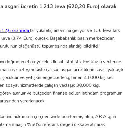
a asgari ücretin 1.213 leva (620,20 Euro) olarak
12,6 oranında
bir yükseliş anlamına geliyor ve 136 leva fark
,31 leva (3,74 Euro) olacak. Başabakanlık basın merkezinden
rulu’nun olağanüstü toplantısında alındığı bildirildi.
ini doğrudan etkileyecek. Ulusal İstatistik Enstitüsü verilerine
anlı iş sözleşmesiyle çalışan asgari ücretlilerin sayısı yaklaşık
 çocuklar ve yetişkin engellilerle ilgilenen 83.000 kişisel
len sosyal hizmetlerde çalışan yaklaşık 30.000 kişi,
görev alanlar ve bütçeden finanse edilen istihdam programları
rtışından yararlanacak.
 Kanunu hükümleri çerçevesinde belirlenmiş olup, AB Asgari
talama maaşın %50’si referans değeri dikkate alınarak