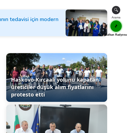
🔍
ının tedavisi için modern
Arama
🎵
Balkan Radyosu
Haskovo-Kırcaali yolunu kapatan
üreticiler düşük alım fiyatlarını
protesto etti