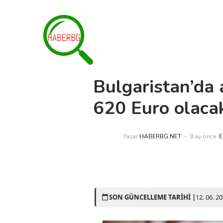
Bulgaristan’da 
620 Euro olaca
Yazar
HABERBG.NET
8 ay önce
E
SON GÜNCELLEME TARİHİ |
12. 06. 2