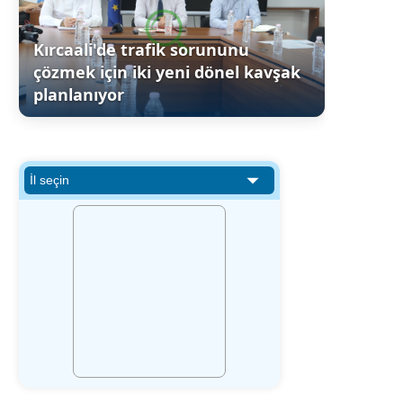
Kırcaali'de trafik sorununu
çözmek için iki yeni dönel kavşak
planlanıyor