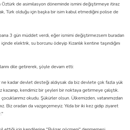
 Öztürk de asimilasyon döneminde ismini değiştirmeye itiraz
arak, Türk olduğu için başka bir isim kabul etmediğini polise de
lis bana 3 gün müddet verdi, eğer ismimi değiştirmezsem buradan
içinde elektrik, su borcunu ödeyip Kızanlık kentine taşındığını
arını dile getirerek, şöyle devam etti:
ne kadar devlet desteği aldıysak da biz devlete çok fazla yük
 kazanıp, kendimiz bir şeyleri bir noktaya getirmeye çalıştık.
 çocuklarımız okudu. Şükürler olsun. Ülkemizden, vatanımızdan
. Biz oradan da vazgeçemeyiz. Yılda bir iki kez gidip ziyaret
."
msil ettiği için kendilerine "Bulgar göçmeni" denmemesi