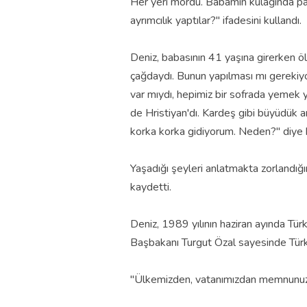
Her yeri mordu. Babamın kulağında parm
ayrımcılık yaptılar?" ifadesini kullandı.
Deniz, babasının 41 yaşına girerken ö
çağdaydı. Bunun yapılması mı gerekiyo
var mıydı, hepimiz bir sofrada yemek y
de Hristiyan'dı. Kardeş gibi büyüdük a
korka korka gidiyorum. Neden?" diye 
Yaşadığı şeyleri anlatmakta zorlandığın
kaydetti.
Deniz, 1989 yılının haziran ayında Tür
Başbakanı Turgut Özal sayesinde Türkiye
"Ülkemizden, vatanımızdan memnunu