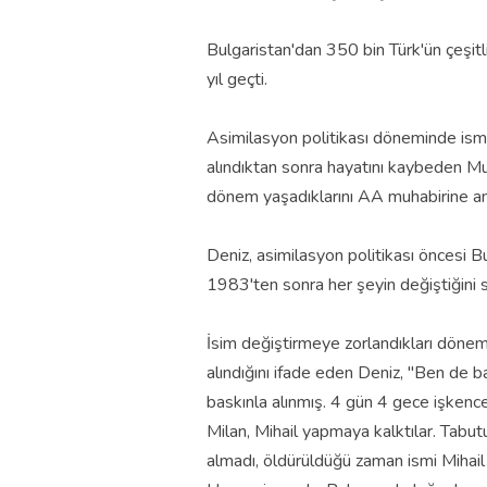
Bulgaristan'dan 350 bin Türk'ün çeşit
yıl geçti.
Asimilasyon politikası döneminde ismin
alındıktan sonra hayatını kaybeden M
dönem yaşadıklarını AA muhabirine anl
Deniz, asimilasyon politikası öncesi Bu
1983'ten sonra her şeyin değiştiğini s
İsim değiştirmeye zorlandıkları dönemd
alındığını ifade eden Deniz, "Ben de b
baskınla alınmış. 4 gün 4 gece işken
Milan, Mihail yapmaya kalktılar. Tabut
almadı, öldürüldüğü zaman ismi Mihail 