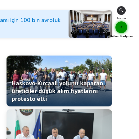
🔍
ramı için 100 bin avroluk
Arama
🎵
Balkan Radyosu
Haskovo-Kırcaali yolunu kapatan
üreticiler düşük alım fiyatlarını
protesto etti