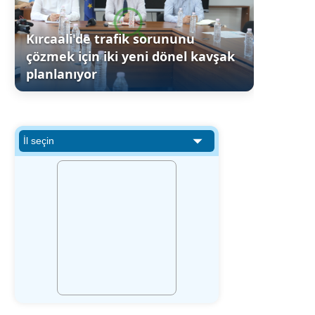
Kırcaali'de trafik sorununu
çözmek için iki yeni dönel kavşak
planlanıyor