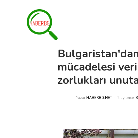
Bulgaristan'dan
mücadelesi veri
zorlukları unut
Yazar
HABERBG.NET
2 ay önce
B