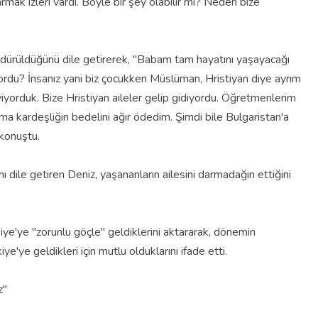
ak izleri vardı. Böyle bir şey olabilir mi? Neden bize
ldürüldüğünü dile getirerek, "Babam tam hayatını yaşayacağı
rdu? İnsanız yani biz çocukken Müslüman, Hristiyan diye ayrım
iyorduk. Bize Hristiyan aileler gelip gidiyordu. Öğretmenlerim
ma kardeşliğin bedelini ağır ödedim. Şimdi bile Bulgaristan'a
konuştu.
ı dile getiren Deniz, yaşananların ailesini darmadağın ettiğini
kiye'ye "zorunlu göçle" geldiklerini aktararak, dönemin
'ye geldikleri için mutlu olduklarını ifade etti.
z"