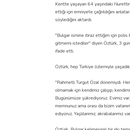
Kentte yaşayan 64 yaşındaki Nurettin
ettiği için emniyete çağrıldığını anlat
söylediğini aktardı.
"Bulgar ismine itiraz ettiğim için po
gitmemi istediler" diyen Öztürk, 3 gün 
ifade etti.
Öztürk, hep Türkiye özlemiyle yaşadıkl
"Rahmetli Turgut Özal dönemiydi. Her 
olmamak için kendimiz çalışıp, kendimiz
Bugünümüze şükrediyoruz. Evimiz var,
memnunuz ama orası da bizim vatanımız
ediyoruz. Yaşlılarımız, akrabalarımız var
Öztürk, Bulgar kelimesinin bir ırkı te