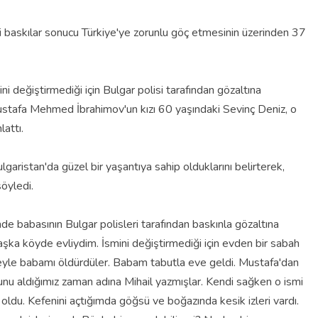
li baskılar sonucu Türkiye'ye zorunlu göç etmesinin üzerinden 37
i değiştirmediği için Bulgar polisi tarafından gözaltına
ustafa Mehmed İbrahimov'un kızı 60 yaşındaki Sevinç Deniz, o
attı.
lgaristan'da güzel bir yaşantıya sahip olduklarını belirterek,
öyledi.
e babasının Bulgar polisleri tarafından baskınla gözaltına
aşka köyde evliydim. İsmini değiştirmediği için evden bir sabah
ceyle babamı öldürdüler. Babam tabutla eve geldi. Mustafa'dan
unu aldığımız zaman adına Mihail yazmışlar. Kendi sağken o ismi
oldu. Kefenini açtığımda göğsü ve boğazında kesik izleri vardı.