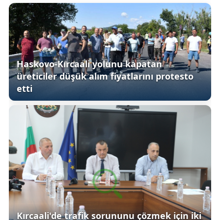
Haskovo-Kırcaali yolunu kapatan
üreticiler düşük alım fiyatlarını protesto
etti
Kırcaali'de trafik sorununu çözmek için iki