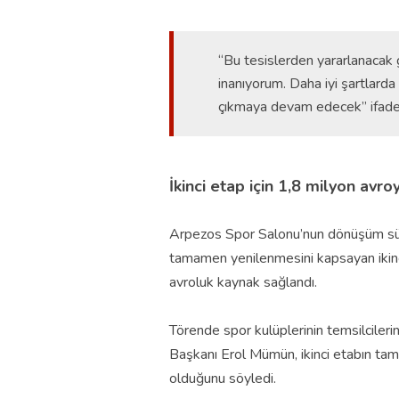
“Bu tesislerden yararlanacak 
inanıyorum. Daha iyi şartlard
çıkmaya devam edecek” ifadele
İkinci etap için 1,8 milyon avr
Arpezos Spor Salonu’nun dönüşüm süreci
tamamen yenilenmesini kapsayan ikinci
avroluk kaynak sağlandı.
Törende spor kulüplerinin temsilcile
Başkanı Erol Mümün, ikinci etabın ta
olduğunu söyledi.