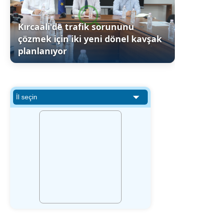
Kırcaali'de trafik sorununu
çözmek için iki yeni dönel kavşak
planlanıyor