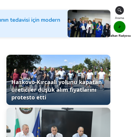
🔍
ının tedavisi için modern
Arama
🎵
Balkan Radyosu
Haskovo-Kırcaali yolunu kapatan
üreticiler düşük alım fiyatlarını
protesto etti