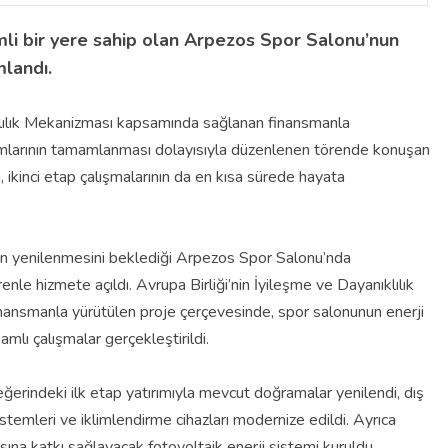
emli bir yere sahip olan Arpezos Spor Salonu’nun
mlandı.
ıklılık Mekanizması kapsamında sağlanan finansmanla
tırımlarının tamamlanması dolayısıyla düzenlenen törende konuşan
ikinci etap çalışmalarının da en kısa sürede hayata
ilerin yenilenmesini beklediği Arpezos Spor Salonu’nda
renle hizmete açıldı. Avrupa Birliği’nin İyileşme ve Dayanıklılık
ansmanla yürütülen proje çerçevesinde, spor salonunun enerji
samlı çalışmalar gerçekleştirildi.
rindeki ilk etap yatırımıyla mevcut doğramalar yenilendi, dış
sistemleri ve iklimlendirme cihazları modernize edildi. Ayrıca
masına katkı sağlayacak fotovoltaik enerji sistemi kuruldu.