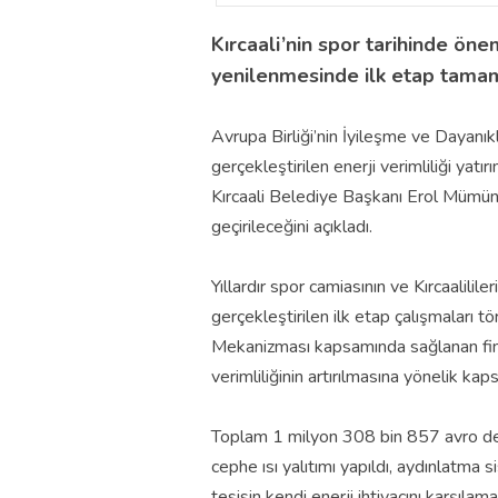
Kırcaali’nin spor tarihinde ön
yenilenmesinde ilk etap tama
Avrupa Birliği’nin İyileşme ve Dayan
gerçekleştirilen enerji verimliliği ya
Kırcaali Belediye Başkanı Erol Mümün, 
geçirileceğini açıkladı.
Yıllardır spor camiasının ve Kırcaalil
gerçekleştirilen ilk etap çalışmaları tö
Mekanizması kapsamında sağlanan fin
verimliliğinin artırılmasına yönelik kap
Toplam 1 milyon 308 bin 857 avro değe
cephe ısı yalıtımı yapıldı, aydınlatma 
tesisin kendi enerji ihtiyacını karşıla