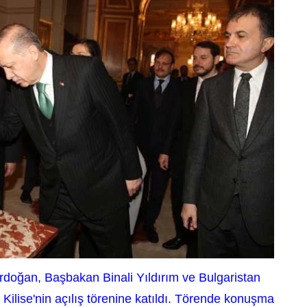
oğan, Başbakan Binali Yıldırım ve Bulgaristan
ilise'nin açılış törenine katıldı. Törende konuşma