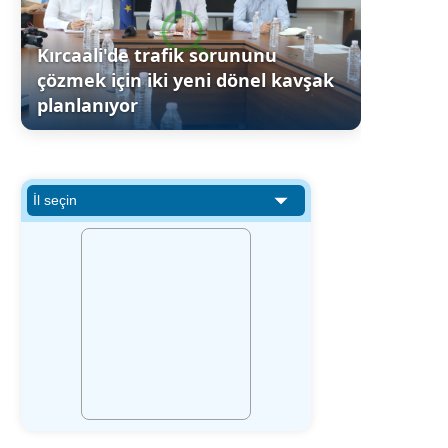
Kırcaali'de trafik sorununu
çözmek için iki yeni dönel kavşak
planlanıyor