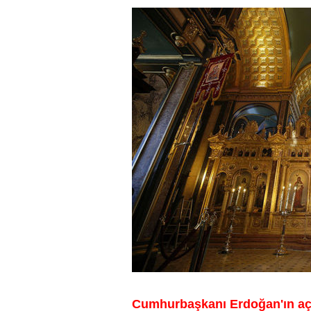
Cumhurbaşkanı Erdoğan'ın açı