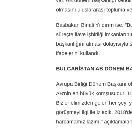
var. AB dönem başkanlığı kendile
olmasını uluslararası topluma ve
Başbakan Binali Yıldırım ise, "B
süreçte ilave işbirliği imkanlar
başkanlığını alması dolayısıyla 
ifadelerini kullandı.
BULGARİSTAN AB DÖNEM B
Avrupa Birliği Dönem Başkanı ol
AB'nin en büyük komşusudur. Tü
Bizler elimizden gelen her şeyi
görüşmeyi ilgi ile izledik. 2018'de
harcamamız lazım." açıklamalar