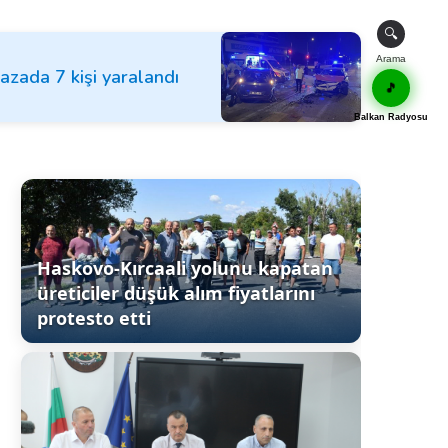
🔍
Arama
kazada 7 kişi yaralandı
🎵
Balkan Radyosu
Haskovo-Kırcaali yolunu kapatan
üreticiler düşük alım fiyatlarını
protesto etti