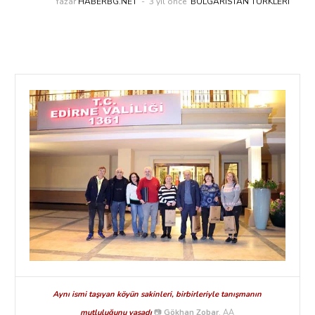
Yazar
HABERBG.NET
3 yıl önce
BULGARISTAN TÜRKLERI
Aynı ismi taşıyan köyün sakinleri, birbirleriyle tanışmanın
mutluluğunu yaşadı
📷
Gökhan Zobar
, AA