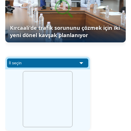
Kırcaali'de trafik sorununu çözmek için iki
yeni dönel kavşak planlanıyor