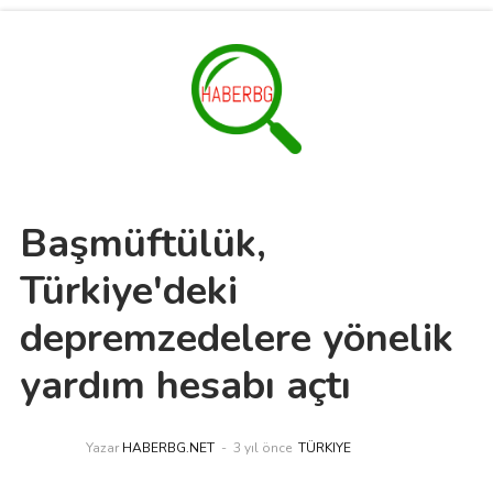
Başmüftülük,
Türkiye'deki
depremzedelere yönelik
yardım hesabı açtı
Yazar
HABERBG.NET
3 yıl önce
TÜRKIYE