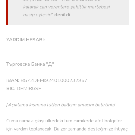
kalarak can verenlere şehitlik mertebesi
nasip eylesin
"
denildi
.
YARDIM HESABI:
Търговска Банка "Д"
IBAN:
BG72DEMI92401000232957
BIC:
DEMIBGSF
/
Açıklama kısmına lütfen bağışın amacını belirtiniz
/
Cuma namazı çıkışı ülkedeki tüm camilerde afet bölgeler
için yardım toplanacak. Bu zor zamanda desteğimize ihtiyaç