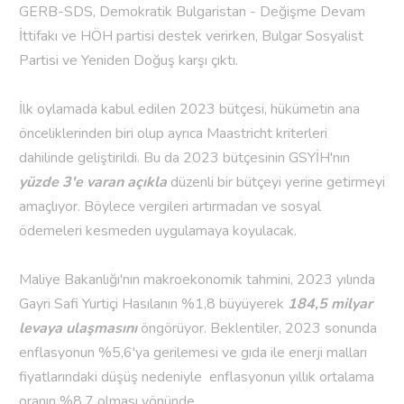
GERB-SDS, Demokratik Bulgaristan - Değişme Devam
İttifakı ve HÖH partisi destek verirken, Bulgar Sosyalist
Partisi ve Yeniden Doğuş karşı çıktı.
İlk oylamada kabul edilen 2023 bütçesi, hükümetin ana
önceliklerinden biri olup ayrıca Maastricht kriterleri
dahilinde geliştirildi. Bu da 2023 bütçesinin GSYİH'nın
yüzde 3'e varan açıkla
düzenli bir bütçeyi yerine getirmeyi
amaçlıyor. Böylece vergileri artırmadan ve sosyal
ödemeleri kesmeden uygulamaya koyulacak.
Maliye Bakanlığı'nın makroekonomik tahmini, 2023 yılında
Gayri Safi Yurtiçi Hasılanın %1,8 büyüyerek
184,5 milyar
levaya ulaşmasını
öngörüyor. Beklentiler, 2023 sonunda
enflasyonun %5,6'ya gerilemesi ve gıda ile enerji malları
fiyatlarındaki düşüş nedeniyle enflasyonun yıllık ortalama
oranın %8,7 olması yönünde.