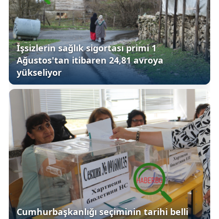
İşsizlerin sağlık sigortası primi 1
Ağustos'tan itibaren 24,81 avroya
yükseliyor
Cumhurbaşkanlığı seçiminin tarihi belli