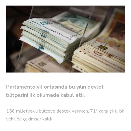
Parlamento yıl ortasında bu yılın devlet
bütçesini ilk okumada kabul etti.
156 milletvekili bütçeye destek verirken, 71'i karşı çıktı, bir
vekil de çekimser kaldı.