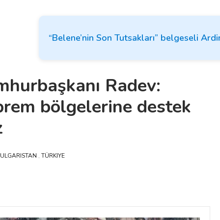
“Belene’nin Son Tutsakları” belgeseli Ardi
mhurbaşkanı Radev:
prem bölgelerine destek
z
ULGARISTAN
,
TÜRKIYE