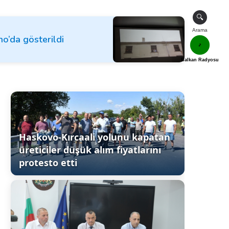
🔍
Arama
no’da gösterildi
🎵
Balkan Radyosu
Haskovo-Kırcaali yolunu kapatan
üreticiler düşük alım fiyatlarını
protesto etti