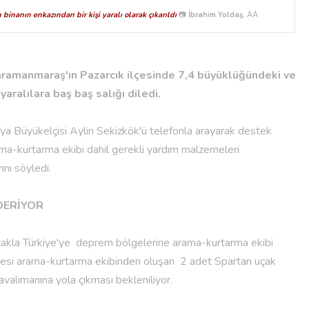
binanın enkazından bir kişi yaralı olarak çıkarıldı
📷
İbrahim Yoldaş
, AA
amanmaraş'ın Pazarcık ilçesinde 7,4 büyüklüğündeki ve
ralılara baş baş salığı diledi.
ya Büyükelçisi Aylin Sekizkök'ü telefonla arayarak destek
ma-kurtarma ekibi dahil gerekli yardım malzemeleri
nı söyledi.
DERİYOR
çakla Türkiye'ye deprem bölgelerine arama-kurtarma ekibi
yesi arama-kurtarma ekibinden oluşan 2 adet Spartan uçak
limanına yola çıkması bekleniliyor.