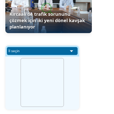
Kırcaali'de trafik sorununu
çözmek için iki yeni dönel kavşak
planlanıyor