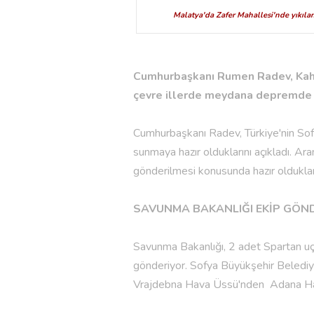
Malatya'da Zafer Mahallesi'nde yıkılan 
Cumhurbaşkanı Rumen Radev, Kahr
çevre illerde meydana depremde ya
Cumhurbaşkanı Radev, Türkiye'nin Sof
sunmaya hazır olduklarını açıkladı.
Ara
gönderilmesi konusunda hazır oldukları
SAVUNMA BAKANLIĞI EKİP GÖN
Savunma Bakanlığı, 2 adet Spartan u
gönderiyor. Sofya Büyükşehir Beledi
Vrajdebna Hava Üssü'nden Adana Hava